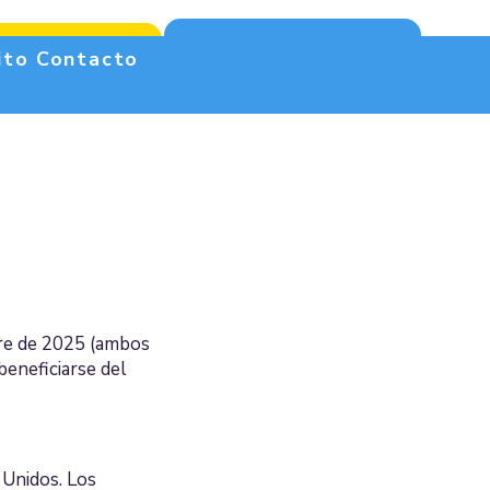
Presupuesto gratuito
(305) 340-2245
ito
Contacto
bre de 2025 (ambos
beneficiarse del
 Unidos. Los