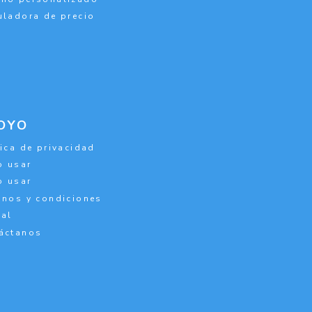
uladora de precio
OYO
tica de privacidad
 usar
 usar
inos y condiciones
al
áctanos