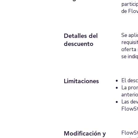
partic
de Flo
Se apl
Detalles del
requisi
descuento
oferta
se indi
El desc
Limitaciones
La pro
anterio
Las dev
FlowSt
FlowSt
Modificación y