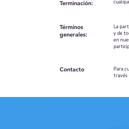
cualqui
Terminación:
La part
Términos
y de to
generales:
en nues
partici
Para c
Contacto
través