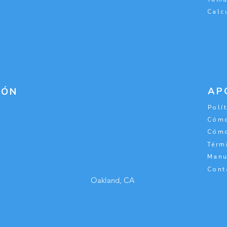
Calc
AP
IÓN
Polí
Cómo
Cómo
Térm
Manu
Cont
Oakland, CA