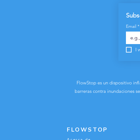
Subsc
Email
*
I 
FlowStop es un dispositivo inf
barreras contra inundaciones se
FLOWSTOP
Acerca de