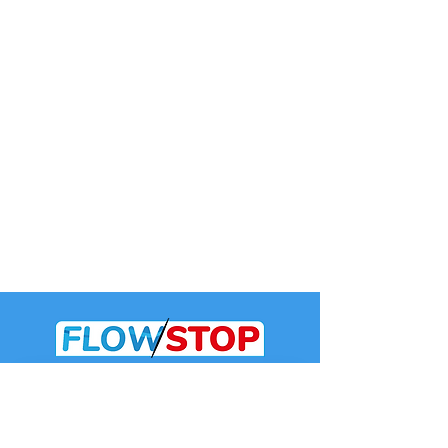
riesgo de pérdida o daño durante el
mismo. El vendedor no se
responsabiliza de retrasos ni de
pérdidas relacionadas causadas por
eventos fuera de su control
razonable, incluyendo casos de
fuerza mayor, según lo estipulado
en el Contrato. Para obtener el
plazo de producción más preciso al
momento de realizar su pedido,
contáctenos directamente.
Subscribe to our 