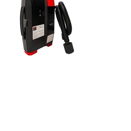
Información
importante antes de
comprar:
1. Protección a medida. FlowStop
ofrece productos inflables hechos a
medida diseñados para reducir el